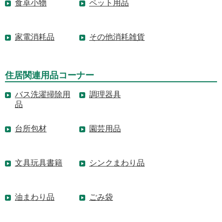
食卓小物
ペット用品
家電消耗品
その他消耗雑貨
住居関連用品コーナー
バス洗濯掃除用
調理器具
品
台所包材
園芸用品
文具玩具書籍
シンクまわり品
油まわり品
ごみ袋