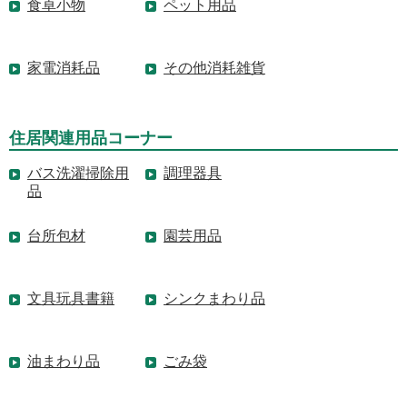
食卓小物
ペット用品
家電消耗品
その他消耗雑貨
住居関連用品コーナー
バス洗濯掃除用
調理器具
品
台所包材
園芸用品
文具玩具書籍
シンクまわり品
油まわり品
ごみ袋