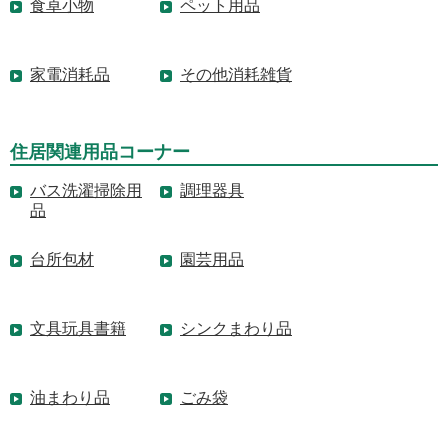
食卓小物
ペット用品
家電消耗品
その他消耗雑貨
住居関連用品コーナー
バス洗濯掃除用
調理器具
品
台所包材
園芸用品
文具玩具書籍
シンクまわり品
油まわり品
ごみ袋