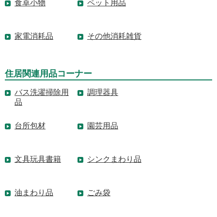
食卓小物
ペット用品
家電消耗品
その他消耗雑貨
住居関連用品コーナー
バス洗濯掃除用
調理器具
品
台所包材
園芸用品
文具玩具書籍
シンクまわり品
油まわり品
ごみ袋