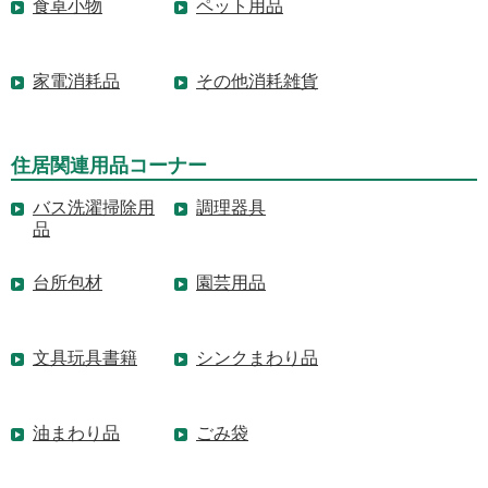
食卓小物
ペット用品
家電消耗品
その他消耗雑貨
住居関連用品コーナー
バス洗濯掃除用
調理器具
品
台所包材
園芸用品
文具玩具書籍
シンクまわり品
油まわり品
ごみ袋