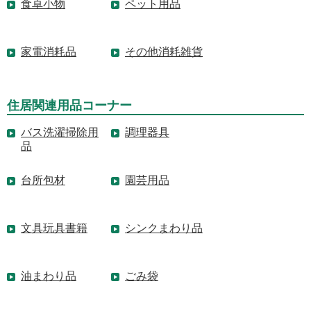
食卓小物
ペット用品
家電消耗品
その他消耗雑貨
住居関連用品コーナー
バス洗濯掃除用
調理器具
品
台所包材
園芸用品
文具玩具書籍
シンクまわり品
油まわり品
ごみ袋