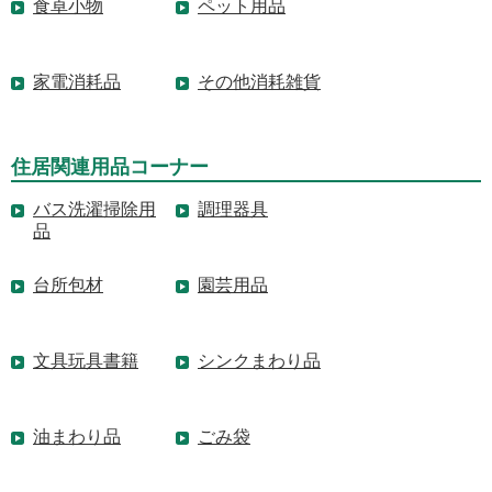
食卓小物
ペット用品
家電消耗品
その他消耗雑貨
住居関連用品コーナー
バス洗濯掃除用
調理器具
品
台所包材
園芸用品
文具玩具書籍
シンクまわり品
油まわり品
ごみ袋