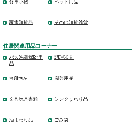
食卓小物
ペット用品
家電消耗品
その他消耗雑貨
住居関連用品コーナー
バス洗濯掃除用
調理器具
品
台所包材
園芸用品
文具玩具書籍
シンクまわり品
油まわり品
ごみ袋