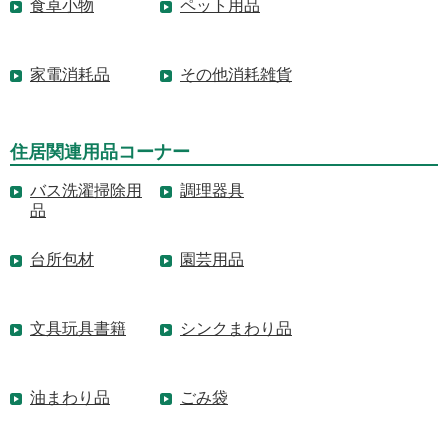
食卓小物
ペット用品
家電消耗品
その他消耗雑貨
住居関連用品コーナー
バス洗濯掃除用
調理器具
品
台所包材
園芸用品
文具玩具書籍
シンクまわり品
油まわり品
ごみ袋