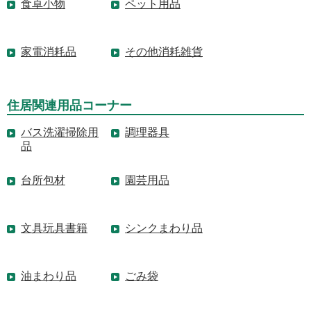
食卓小物
ペット用品
家電消耗品
その他消耗雑貨
住居関連用品コーナー
バス洗濯掃除用
調理器具
品
台所包材
園芸用品
文具玩具書籍
シンクまわり品
油まわり品
ごみ袋