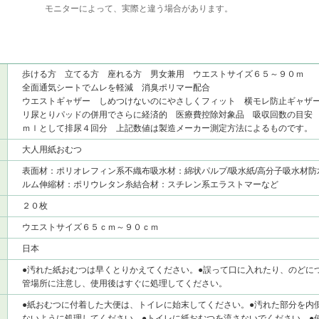
モニターによって、実際と違う場合があります。
歩ける方 立てる方 座れる方 男女兼用 ウエストサイズ６５～９０ｍ
全面通気シートでムレを軽減 消臭ポリマー配合
ウエストギャザー しめつけないのにやさしくフィット 横モレ防止ギャザ
リ尿とりパッドの併用でさらに経済的 医療費控除対象品 吸収回数の目安
ｍｌとして排尿４回分 上記数値は製造メーカー測定方法によるものです。
大人用紙おむつ
表面材：ポリオレフィン系不織布吸水材：綿状パルプ/吸水紙/高分子吸水材
ルム伸縮材：ポリウレタン糸結合材：スチレン系エラストマーなど
２０枚
ウエストサイズ６５ｃｍ～９０ｃｍ
日本
●汚れた紙おむつは早くとりかえてください。●誤って口に入れたり、のどに
管場所に注意し、使用後はすぐに処理してください。
●紙おむつに付着した大便は、トイレに始末してください。●汚れた部分を内
ないように処理してください。●トイレに紙おむつを流さないでください。●