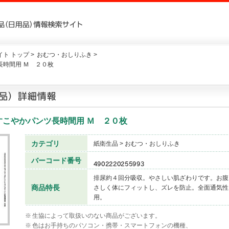
ト トップ >
おむつ・おしりふき >
時間用 Ｍ ２０枚
すこやかパンツ長時間用 Ｍ ２０枚
カテゴリ
紙衛生品 > おむつ・おしりふき
バーコード番号
排尿約４回分吸収。やさしい肌ざわりです。お腹
商品特長
さしく体にフィットし、ズレを防止。全面通気性
用。
※
生協によって取扱いのない商品がございます。
※
色はお手持ちのパソコン・携帯・スマートフォンの機種、