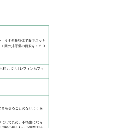
ー うす型吸収体で股下スッキ
 １回の排尿量の目安を１５０
防水材：ポリオレフィン系フィ
つまらせることのないよう保
側にして丸め、不衛生になら
使用後の紙おむつの廃棄方法