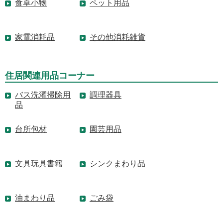
食卓小物
ペット用品
家電消耗品
その他消耗雑貨
住居関連用品コーナー
バス洗濯掃除用
調理器具
品
台所包材
園芸用品
文具玩具書籍
シンクまわり品
油まわり品
ごみ袋