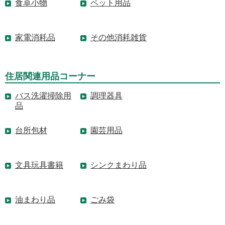
食卓小物
ペット用品
家電消耗品
その他消耗雑貨
住居関連用品コーナー
バス洗濯掃除用
調理器具
品
台所包材
園芸用品
文具玩具書籍
シンクまわり品
油まわり品
ごみ袋