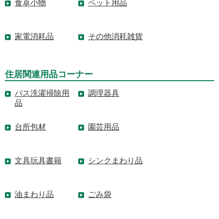
食卓小物
ペット用品
家電消耗品
その他消耗雑貨
住居関連用品コーナー
バス洗濯掃除用
調理器具
品
台所包材
園芸用品
文具玩具書籍
シンクまわり品
油まわり品
ごみ袋