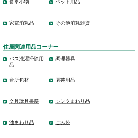
食卓小物
ペット用品
家電消耗品
その他消耗雑貨
住居関連用品コーナー
バス洗濯掃除用
調理器具
品
台所包材
園芸用品
文具玩具書籍
シンクまわり品
油まわり品
ごみ袋