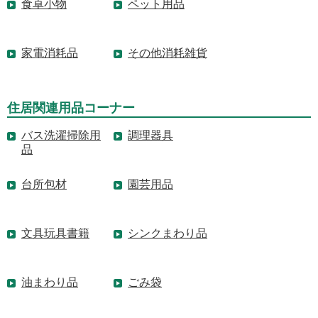
食卓小物
ペット用品
家電消耗品
その他消耗雑貨
住居関連用品コーナー
バス洗濯掃除用
調理器具
品
台所包材
園芸用品
文具玩具書籍
シンクまわり品
油まわり品
ごみ袋