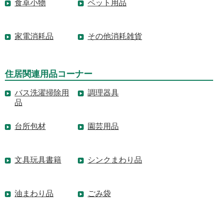
食卓小物
ペット用品
家電消耗品
その他消耗雑貨
住居関連用品コーナー
バス洗濯掃除用
調理器具
品
台所包材
園芸用品
文具玩具書籍
シンクまわり品
油まわり品
ごみ袋