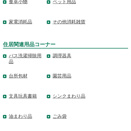
食卓小物
ペット用品
家電消耗品
その他消耗雑貨
住居関連用品コーナー
バス洗濯掃除用
調理器具
品
台所包材
園芸用品
文具玩具書籍
シンクまわり品
油まわり品
ごみ袋