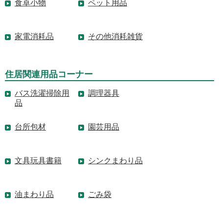
食卓小物
ペット用品
家電消耗品
その他消耗雑貨
住居関連用品コーナー
バス洗濯掃除用
調理器具
品
台所包材
園芸用品
文具玩具書籍
シンクまわり品
油まわり品
ごみ袋