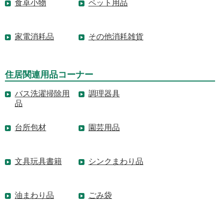
食卓小物
ペット用品
家電消耗品
その他消耗雑貨
住居関連用品コーナー
バス洗濯掃除用
調理器具
品
台所包材
園芸用品
文具玩具書籍
シンクまわり品
油まわり品
ごみ袋