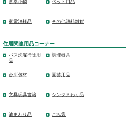
食卓小物
ペット用品
家電消耗品
その他消耗雑貨
住居関連用品コーナー
バス洗濯掃除用
調理器具
品
台所包材
園芸用品
文具玩具書籍
シンクまわり品
油まわり品
ごみ袋