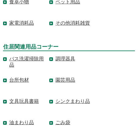
食卓小物
ペット用品
家電消耗品
その他消耗雑貨
住居関連用品コーナー
バス洗濯掃除用
調理器具
品
台所包材
園芸用品
文具玩具書籍
シンクまわり品
油まわり品
ごみ袋