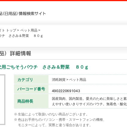
ト トップ >
ペット用品 >
ウチ ささみ＆野菜 ８０ｇ
犬用ごちそうパウチ ささみ＆野菜 ８０ｇ
カテゴリ
消耗雑貨 > ペット用品
バーコード番号
国産鶏肉、国内製造。愛犬のために美味しさと素
商品特長
えやすい使いきりサイズのパウチ。無着色・酸化
※
生協によって取扱いのない商品がございます。
※
色はお手持ちのパソコン・携帯・スマートフォンの機種、
モニターによって、実際と違う場合があります。