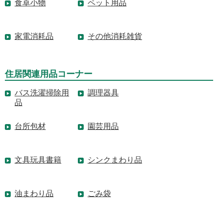
食卓小物
ペット用品
家電消耗品
その他消耗雑貨
住居関連用品コーナー
バス洗濯掃除用
調理器具
品
台所包材
園芸用品
文具玩具書籍
シンクまわり品
油まわり品
ごみ袋