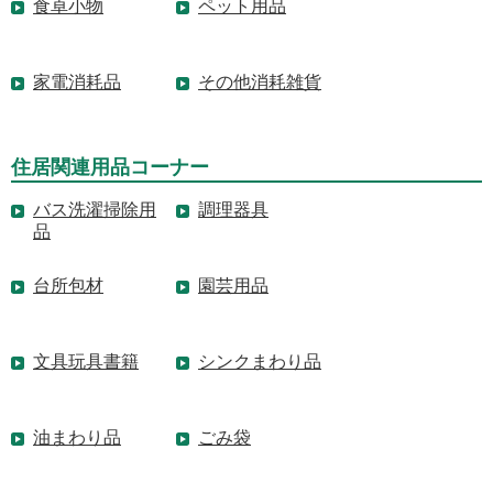
食卓小物
ペット用品
家電消耗品
その他消耗雑貨
住居関連用品コーナー
バス洗濯掃除用
調理器具
品
台所包材
園芸用品
文具玩具書籍
シンクまわり品
油まわり品
ごみ袋