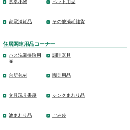
食卓小物
ペット用品
家電消耗品
その他消耗雑貨
住居関連用品コーナー
バス洗濯掃除用
調理器具
品
台所包材
園芸用品
文具玩具書籍
シンクまわり品
油まわり品
ごみ袋