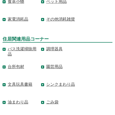
食卓小物
ペット用品
家電消耗品
その他消耗雑貨
住居関連用品コーナー
バス洗濯掃除用
調理器具
品
台所包材
園芸用品
文具玩具書籍
シンクまわり品
油まわり品
ごみ袋