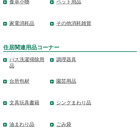
食卓小物
ペット用品
家電消耗品
その他消耗雑貨
住居関連用品コーナー
バス洗濯掃除用
調理器具
品
台所包材
園芸用品
文具玩具書籍
シンクまわり品
油まわり品
ごみ袋