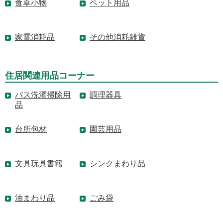
食卓小物
ペット用品
家電消耗品
その他消耗雑貨
住居関連用品コーナー
バス洗濯掃除用
調理器具
品
台所包材
園芸用品
文具玩具書籍
シンクまわり品
油まわり品
ごみ袋