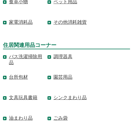
食卓小物
ペット用品
家電消耗品
その他消耗雑貨
住居関連用品コーナー
バス洗濯掃除用
調理器具
品
台所包材
園芸用品
文具玩具書籍
シンクまわり品
油まわり品
ごみ袋