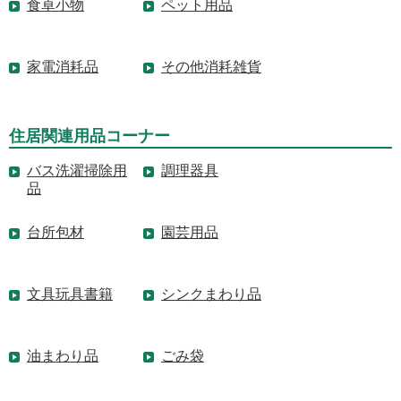
食卓小物
ペット用品
家電消耗品
その他消耗雑貨
住居関連用品コーナー
バス洗濯掃除用
調理器具
品
台所包材
園芸用品
文具玩具書籍
シンクまわり品
油まわり品
ごみ袋