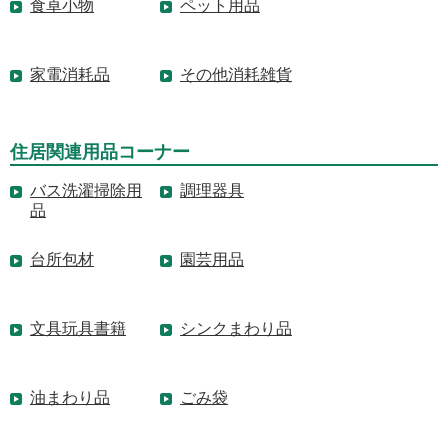
食卓小物
ペット用品
家電消耗品
その他消耗雑貨
住居関連用品コーナー
バス洗濯掃除用
調理器具
品
台所包材
園芸用品
文具玩具書籍
シンクまわり品
油まわり品
ごみ袋