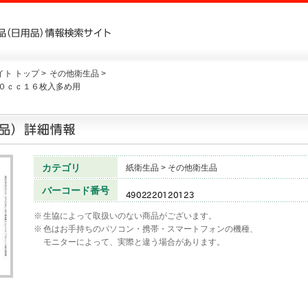
ト トップ >
その他衛生品 >
０ｃｃ１６枚入多め用
カテゴリ
紙衛生品 > その他衛生品
バーコード番号
※
生協によって取扱いのない商品がございます。
※
色はお手持ちのパソコン・携帯・スマートフォンの機種、
モニターによって、実際と違う場合があります。