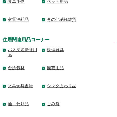
食卓小物
ペット用品
家電消耗品
その他消耗雑貨
住居関連用品コーナー
バス洗濯掃除用
調理器具
品
台所包材
園芸用品
文具玩具書籍
シンクまわり品
油まわり品
ごみ袋