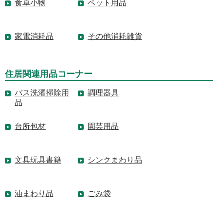
食卓小物
ペット用品
家電消耗品
その他消耗雑貨
住居関連用品コーナー
バス洗濯掃除用
調理器具
品
台所包材
園芸用品
文具玩具書籍
シンクまわり品
油まわり品
ごみ袋