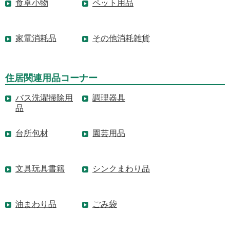
食卓小物
ペット用品
家電消耗品
その他消耗雑貨
住居関連用品コーナー
バス洗濯掃除用
調理器具
品
台所包材
園芸用品
文具玩具書籍
シンクまわり品
油まわり品
ごみ袋