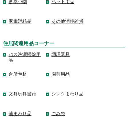
食卓小物
ペット用品
家電消耗品
その他消耗雑貨
住居関連用品コーナー
バス洗濯掃除用
調理器具
品
台所包材
園芸用品
文具玩具書籍
シンクまわり品
油まわり品
ごみ袋