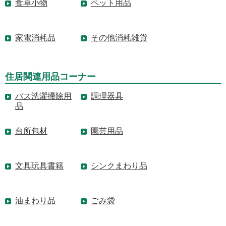
食卓小物
ペット用品
家電消耗品
その他消耗雑貨
住居関連用品コーナー
バス洗濯掃除用
調理器具
品
台所包材
園芸用品
文具玩具書籍
シンクまわり品
油まわり品
ごみ袋