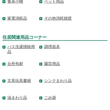
食卓小物
ペット用品
家電消耗品
その他消耗雑貨
住居関連用品コーナー
バス洗濯掃除用
調理器具
品
台所包材
園芸用品
文具玩具書籍
シンクまわり品
油まわり品
ごみ袋