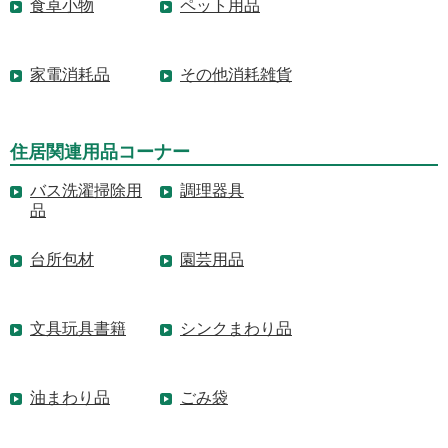
食卓小物
ペット用品
家電消耗品
その他消耗雑貨
住居関連用品コーナー
バス洗濯掃除用
調理器具
品
台所包材
園芸用品
文具玩具書籍
シンクまわり品
油まわり品
ごみ袋