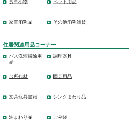
食卓小物
ペット用品
家電消耗品
その他消耗雑貨
住居関連用品コーナー
バス洗濯掃除用
調理器具
品
台所包材
園芸用品
文具玩具書籍
シンクまわり品
油まわり品
ごみ袋