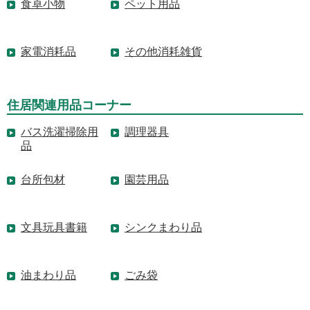
食卓小物
ペット用品
家電消耗品
その他消耗雑貨
住居関連用品コーナー
バス洗濯掃除用
調理器具
品
台所包材
園芸用品
文具玩具書籍
シンクまわり品
油まわり品
ごみ袋