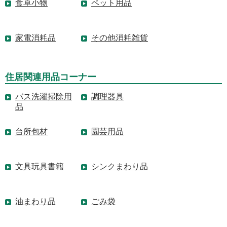
食卓小物
ペット用品
家電消耗品
その他消耗雑貨
住居関連用品コーナー
バス洗濯掃除用
調理器具
品
台所包材
園芸用品
文具玩具書籍
シンクまわり品
油まわり品
ごみ袋