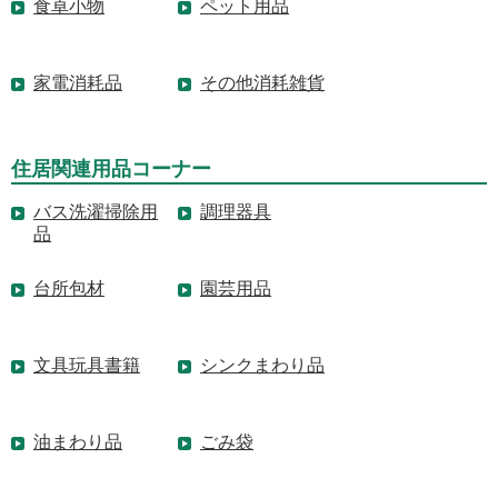
食卓小物
ペット用品
家電消耗品
その他消耗雑貨
住居関連用品コーナー
バス洗濯掃除用
調理器具
品
台所包材
園芸用品
文具玩具書籍
シンクまわり品
油まわり品
ごみ袋