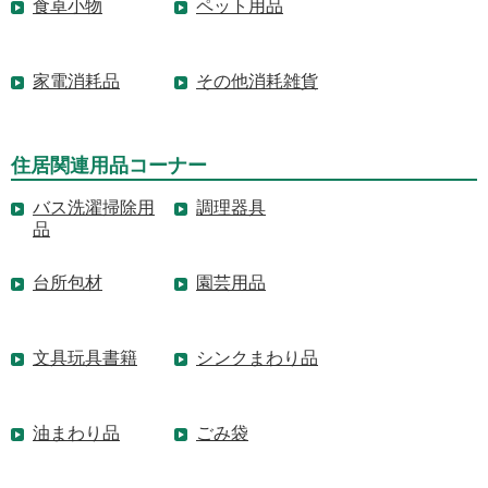
食卓小物
ペット用品
家電消耗品
その他消耗雑貨
住居関連用品コーナー
バス洗濯掃除用
調理器具
品
台所包材
園芸用品
文具玩具書籍
シンクまわり品
油まわり品
ごみ袋