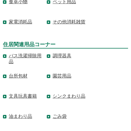
食卓小物
ペット用品
家電消耗品
その他消耗雑貨
住居関連用品コーナー
バス洗濯掃除用
調理器具
品
台所包材
園芸用品
文具玩具書籍
シンクまわり品
油まわり品
ごみ袋