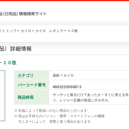
ト トップ >
カイロ >
カイロ レギュラー １０枚
ー １０枚
カテゴリ
薬粧 > カイロ
バーコード番号
サッサッと振るだけであったか！すぐに使える冬
商品特長
ツ、レジャー足腰の保温にポカポカ。
※
生協によって取扱いのない商品がございます。
※
色はお手持ちのパソコン・携帯・スマートフォンの機種、
モニターによって、実際と違う場合があります。