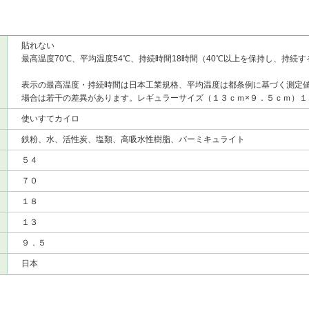
貼れない
最高温度70℃、平均温度54℃、持続時間18時間（40℃以上を保持し、持続
表示の最高温度・持続時間は日本工業規格、平均温度は都条例に基づく測定
場合は若干の差異があります。レギュラーサイズ（１３ｃｍ×９．５ｃｍ）１
使いすてカイロ
鉄粉、水、活性炭、塩類、高吸水性樹脂、バーミキュライト
５４
７０
１８
１３
９．５
日本