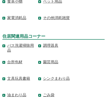
食卓小物
ペット用品
家電消耗品
その他消耗雑貨
住居関連用品コーナー
バス洗濯掃除用
調理器具
品
台所包材
園芸用品
文具玩具書籍
シンクまわり品
油まわり品
ごみ袋