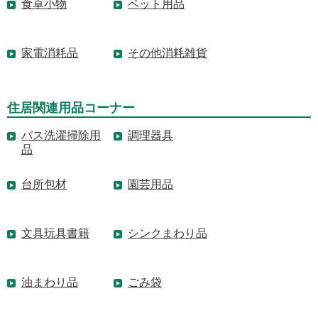
食卓小物
ペット用品
家電消耗品
その他消耗雑貨
住居関連用品コーナー
バス洗濯掃除用
調理器具
品
台所包材
園芸用品
文具玩具書籍
シンクまわり品
油まわり品
ごみ袋