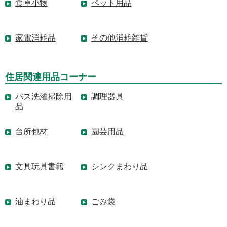
食卓小物
ペット用品
家電消耗品
その他消耗雑貨
住居関連用品コーナー
バス洗濯掃除用
調理器具
品
台所包材
園芸用品
文具玩具書籍
シンクまわり品
油まわり品
ごみ袋